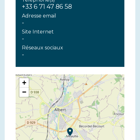
+33 6 71 47 86 58
Adresse email
-
Site Internet
-
Réseaux sociaux
-
+
−
location_on