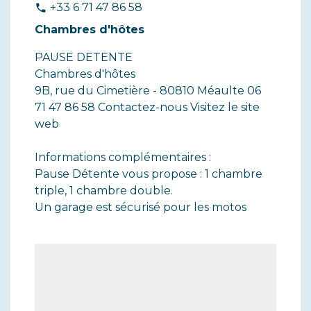
+33 6 71 47 86 58
phone
Chambres d'hôtes
PAUSE DETENTE
Chambres d'hôtes
9B, rue du Cimetière - 80810 Méaulte 06
71 47 86 58 Contactez-nous Visitez le site
web
Informations complémentaires :
Pause Détente vous propose : 1 chambre
triple, 1 chambre double.
Un garage est sécurisé pour les motos