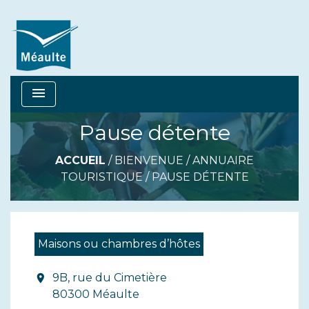
menu
Pause détente
ACCUEIL
/
BIENVENUE
/
ANNUAIRE
TOURISTIQUE
/
PAUSE DÉTENTE
Maisons ou chambres d’hôtes
9B, rue du Cimetière
location_on
80300 Méaulte