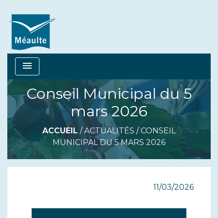
menu
Conseil Municipal du 5
mars 2026
ACCUEIL
/
ACTUALITÉS
/
CONSEIL
MUNICIPAL DU 5 MARS 2026
11/03/2026