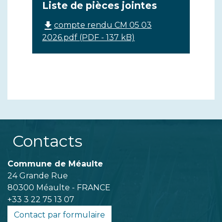
Liste de pièces jointes
file_download
compte rendu CM 05 03
2026.pdf (PDF - 137 kB)
Contacts
Commune de Méaulte
24 Grande Rue
80300 Méaulte - FRANCE
+33 3 22 75 13 07
Contact par formulaire