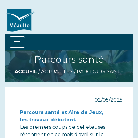
menu
Parcours santé
ACCUEIL
/
ACTUALITÉS
/
PARCOURS SANTÉ
02/05/2025
Parcours santé et Aire de Jeux,
les travaux débutent.
Les premiers coups de pelleteuses
résonnent en ce mois d'avril sur le