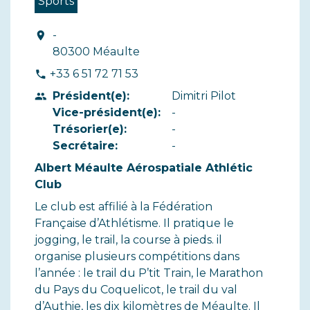
Sports
-
location_on
80300 Méaulte
+33 6 51 72 71 53
phone
Président(e):
Dimitri Pilot
people
Vice-président(e):
-
Trésorier(e):
-
Secrétaire:
-
Albert Méaulte Aérospatiale Athlétic
Club
Le club est affilié à la Fédération
Française d’Athlétisme. Il pratique le
jogging, le trail, la course à pieds. il
organise plusieurs compétitions dans
l’année : le trail du P’tit Train, le Marathon
du Pays du Coquelicot, le trail du val
d’Authie, les dix kilomètres de Méaulte. Il